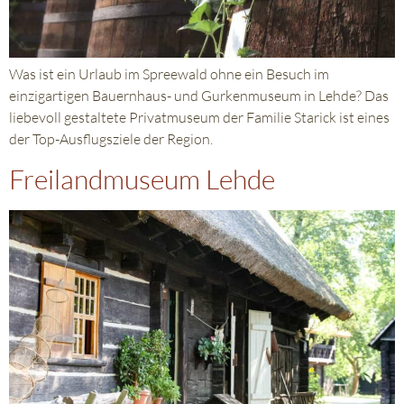
Was ist ein Urlaub im Spreewald ohne ein Besuch im
einzigartigen Bauernhaus- und Gurkenmuseum in Lehde? Das
liebevoll gestaltete Privatmuseum der Familie Starick ist eines
der Top-Ausflugsziele der Region.
Freilandmuseum Lehde