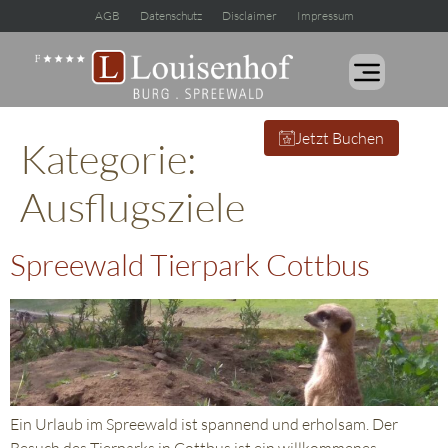
AGB
Datenschutz
Disclaimer
Impressum
Jetzt Buchen
Kategorie:
Ausflugsziele
Spreewald Tierpark Cottbus
Ein Urlaub im Spreewald ist spannend und erholsam. Der