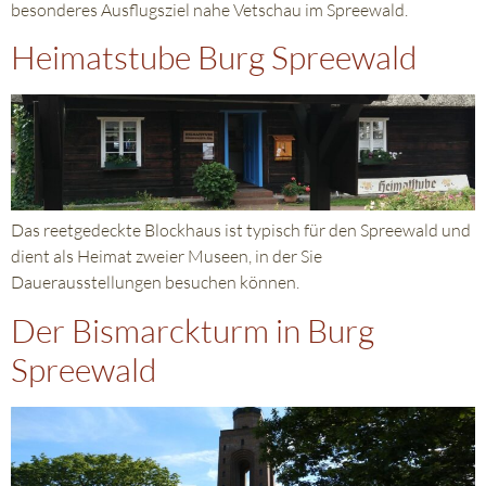
besonderes Ausflugsziel nahe Vetschau im Spreewald.
Heimatstube Burg Spreewald
Das reetgedeckte Blockhaus ist typisch für den Spreewald und
dient als Heimat zweier Museen, in der Sie
Dauerausstellungen besuchen können.
Der Bismarckturm in Burg
Spreewald