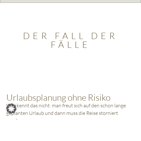
DER FALL DER
FÄLLE
Urlaubsplanung ohne Risiko
Wer kennt das nicht: man freut sich auf den schon lange
geplanten Urlaub und dann muss die Reise storniert
werden…
Deshalb bieten wir Ihnen die Möglichkeit, eine
Versicherung abzuschließen – gleich von hier aus.