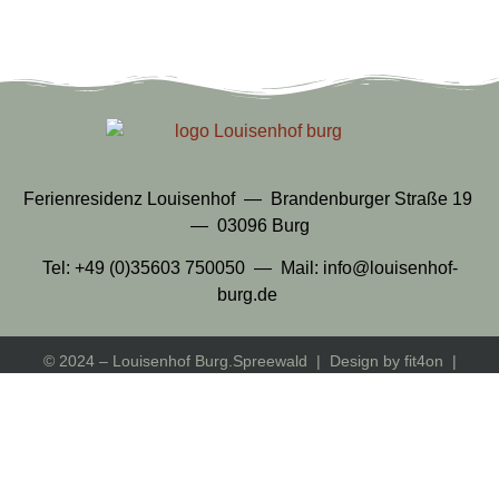
Ferienresidenz Louisenhof — Brandenburger Straße 19
— 03096 Burg
Tel:
+49 (0)35603 750050
— ­ Mail:
info@louisenhof-
burg.de
© 2024 – Louisenhof Burg.Spreewald | Design by
fit4on
|