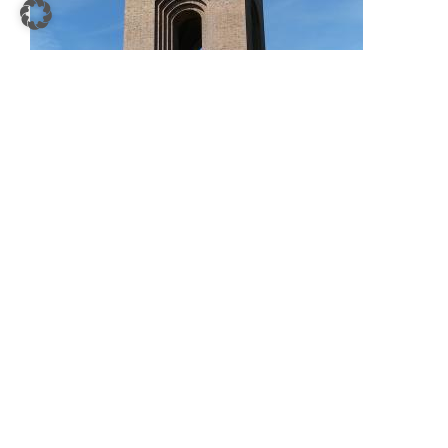
Zur Erbauung des 27 Meter hohen Bauwerks wurden
mehr als eine Million rote Klinkersteine aus der Calauer
Ottilienhütte verwendet. Die Gedenkhalle des Turms
wird von 28 Pfeilern getragen und von einer achteckigen
Kuppel gesäumt. Ein ganz besonderer Blickfang in der
Halle sind die grünen Majolika-Wandplatten, die von den