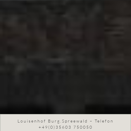
Louisenhof Burg.Spreewald – Telefon
+49(0)35603 750050