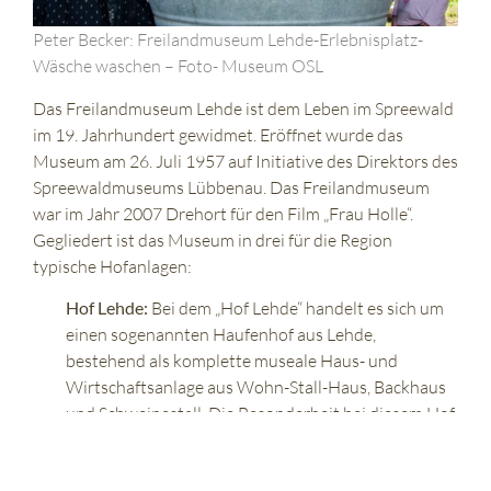
Peter Becker: Freilandmuseum Lehde-Erlebnisplatz-
Wäsche waschen – Foto- Museum OSL
Das Freilandmuseum Lehde ist dem Leben im Spreewald
im 19. Jahrhundert gewidmet. Eröffnet wurde das
Museum am 26. Juli 1957 auf Initiative des Direktors des
Spreewaldmuseums Lübbenau. Das Freilandmuseum
war im Jahr 2007 Drehort für den Film „Frau Holle“.
Gegliedert ist das Museum in drei für die Region
typische Hofanlagen:
Hof Lehde:
Bei dem „Hof Lehde“ handelt es sich um
einen sogenannten Haufenhof aus Lehde,
bestehend als komplette museale Haus- und
Wirtschaftsanlage aus Wohn-Stall-Haus, Backhaus
und Schweinestall. Die Besonderheit bei diesem Hof
ist die Tatsache, dass Mensch und Tier unter einem
Dach gelebt haben und es nur eine große Stube mit