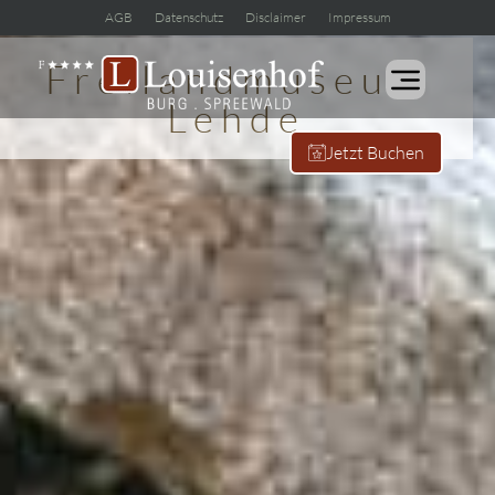
AGB
Datenschutz
Disclaimer
Impressum
Freilandmuseum
Lehde
Jetzt Buchen